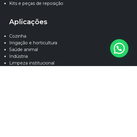
Kits e peças de reposição
Aplicações
Cozinha
Irrigação e horticultura
Saúde animal
Indústria
Limpeza institucional
Desinfecção de veiculos
Atendimento
Seja um distribuidor
SAC
Perguntas frequentes
Contato