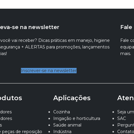
reva-se na newsletter
Fale
você vai receber? Dicas práticas em manejo, higiene
Fale c
ssegurança + ALERTAS para promoções, lançamentos
equipa
ias!
mais.
Inscrever-se na newsletter
odutos
Aplicações
Aten
dores
Cozinha
Seja um 
adores
Irrigação e horticultura
SAC
s
Saúde animal
Pergunt
e peças de reposição
Indústria
Contat