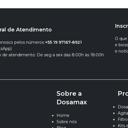
Insc
ral de Atendimento
O que 
conosco pelos números
+55 19 97167-8921
e bio
sApp)
e notíc
o de atendimento: De seg a sex das 8:00h às 18:00h
Sobre a
Pr
Dosamax
Dosa
Agit
Home
Filtro
Sobre nós
Kits 
Blog