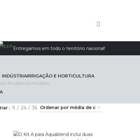
Entregamos em todo o território nacional!
INDÚSTRIA
IRRIGAÇÃO E HORTICULTURA
s
20 Produtos
12 Produtos
A
trar
9
24
36