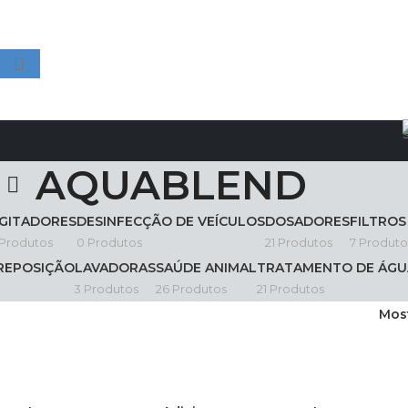
AQUABLEND
GITADORES
DESINFECÇÃO DE VEÍCULOS
DOSADORES
FILTROS
 Produtos
0 Produtos
21 Produtos
7 Produto
 REPOSIÇÃO
LAVADORAS
SAÚDE ANIMAL
TRATAMENTO DE ÁGU
3 Produtos
26 Produtos
21 Produtos
Mos