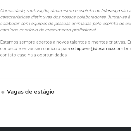
Curiosidade, motivação, dinamismo e espírito de
liderança
são 
características distintivas dos nossos colaboradores. Juntar-se 
colaborar com equipes de pessoas animadas pelo espírito de e
caminho contínuo de crescimento profissional.
Estamos sempre abertos a novos talentos e mentes criativas. 
conosco e envie seu currículo para
schippers@dosamax.com.br
e
contato caso haja oportunidades!
Vagas de estágio