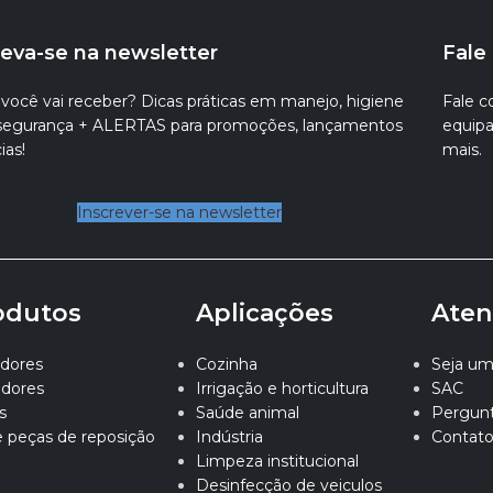
reva-se na newsletter
Fale
você vai receber? Dicas práticas em manejo, higiene
Fale c
ssegurança + ALERTAS para promoções, lançamentos
equipa
ias!
mais.
Inscrever-se na newsletter
odutos
Aplicações
Aten
dores
Cozinha
Seja um 
adores
Irrigação e horticultura
SAC
s
Saúde animal
Pergunt
e peças de reposição
Indústria
Contat
Limpeza institucional
Desinfecção de veiculos