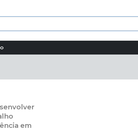
TO
esenvolver
alho
lência em