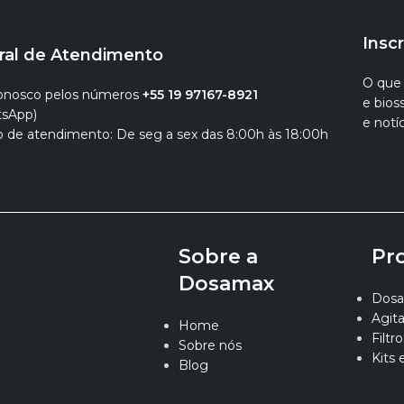
Insc
ral de Atendimento
O que 
conosco pelos números
+55 19 97167-8921
e bio
sApp)
e notíc
o de atendimento: De seg a sex das 8:00h às 18:00h
Sobre a
Pr
Dosamax
Dosa
Agit
Home
Filtro
Sobre nós
Kits 
Blog