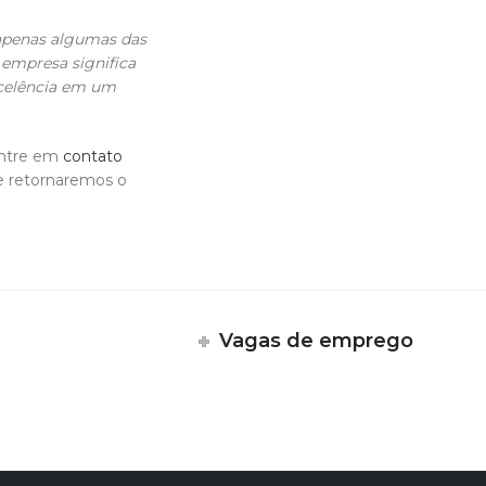
apenas algumas das
à empresa significa
xcelência em um
Entre em
contato
 retornaremos o
Vagas de emprego