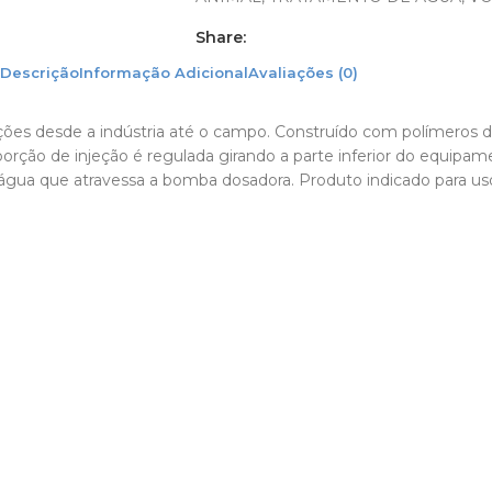
Share:
Descrição
Informação Adicional
Avaliações (0)
ações desde a indústria até o campo. Construído com polímeros d
oporção de injeção é regulada girando a parte inferior do equip
 água que atravessa a bomba dosadora. Produto indicado para us