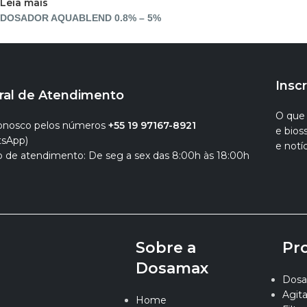
Leia mais
DOSADOR AQUABLEND 0.8% – 5%
Insc
ral de Atendimento
O que 
conosco pelos números
+55 19 97167-8921
e bio
sApp)
e notíc
o de atendimento: De seg a sex das 8:00h às 18:00h
Sobre a
Pr
Dosamax
Dosa
Agit
Home