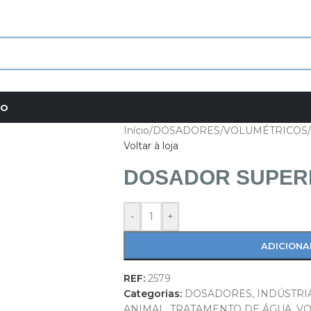
TO
Início
/
DOSADORES
/
VOLUMÉTRICOS
/
Voltar à loja
DOSADOR SUPERDO
-
+
ADICION
REF:
2579
Categorias:
DOSADORES
,
INDÚSTRI
ANIMAL
,
TRATAMENTO DE ÁGUA
,
VO