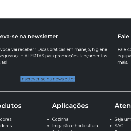
reva-se na newsletter
Fale
você vai receber? Dicas práticas em manejo, higiene
Fale c
ssegurança + ALERTAS para promoções, lançamentos
equipa
ias!
mais.
Inscrever-se na newsletter
odutos
Aplicações
Aten
dores
Cozinha
Seja um 
adores
Irrigação e horticultura
SAC