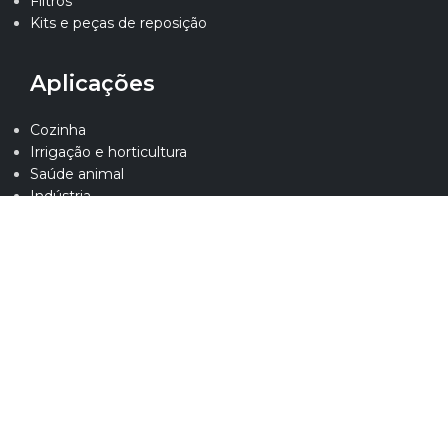
Filtros
Kits e peças de reposição
Aplicações
Cozinha
Irrigação e horticultura
Saúde animal
Indústria
Limpeza institucional
Desinfecção de veiculos
Atendimento
Seja um distribuidor
SAC
Perguntas frequentes
Contato