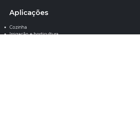
Aplicações
Cozinha
Irrigação e horticultura
Saúde animal
Indústria
Limpeza institucional
Desinfecção de veiculos
Atendimento
Seja um distribuidor
SAC
Perguntas frequentes
Contato